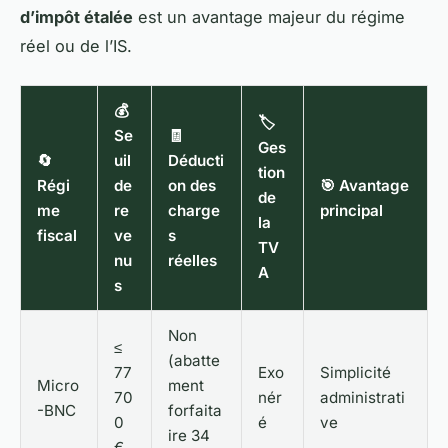
d’impôt étalée
est un avantage majeur du régime
réel ou de l’IS.
💰
🏷️
Se
🧾
Ges
🔄
uil
Déducti
tion
Régi
de
on des
🎯 Avantage
de
me
re
charge
principal
la
fiscal
ve
s
TV
nu
réelles
A
s
Non
≤
(abatte
77
Exo
Simplicité
Micro
ment
70
nér
administrati
-BNC
forfaita
0
é
ve
ire 34
€