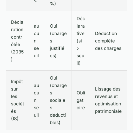
%)
Déc
Décla
au
Oui
lara
ration
cu
(charge
tive
Déduction
contr
n
s
(si
complète
ôlée
se
justifié
>
des charges
(2035
uil
es)
seu
)
il)
Oui
Impôt
au
(charge
sur
Lissage des
cu
s
Obli
les
revenus et
n
sociale
gat
sociét
optimisation
se
s
oire
és
patrimoniale
uil
déducti
(IS)
bles)