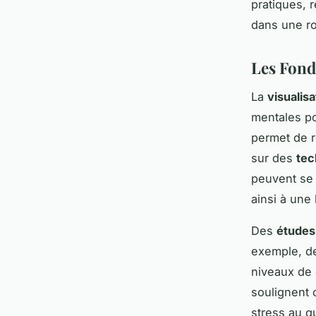
pratiques, 
dans une ro
Les Fond
La
visualisa
mentales po
permet de r
sur des
tec
peuvent se 
ainsi à une
Des
études
exemple, de
niveaux de 
soulignent 
stress au q