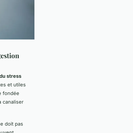
gestion
du stress
s et utiles
ve fondée
à canaliser
e doit pas
euvent