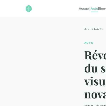
Accueil
Actu
Bien
Accueil
›
Actu
ACTU
Révo
du s
visu
nova