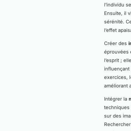
l’individu s
Ensuite, il
sérénité. C
l’effet apai
Créer des
i
éprouvées d
l’esprit ; e
influençant
exercices, 
améliorant a
Intégrer la
m
techniques 
sur des ima
Rechercher 