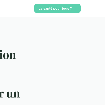
La santé pour tous ? →
tion
r un