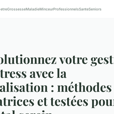
-etre
Grossesse
Maladie
Minceur
Professionnels
Sante
Seniors
lutionnez votre ges
tress avec la
alisation : méthodes
trices et testées pou