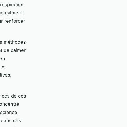
respiration.
ue calme et
ur renforcer
des méthodes
nt de calmer
 en
ces
tives,
fices de ces
concentre
nscience.
t dans ces