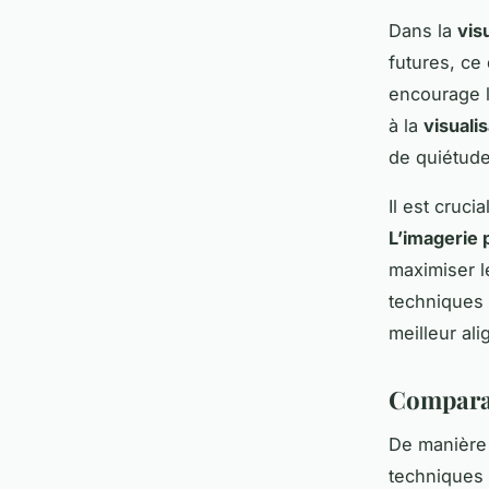
Dans la
vis
futures, ce
encourage l
à la
visuali
de quiétude
Il est cruc
L’imagerie p
maximiser le
techniques 
meilleur al
Comparai
De manière 
techniques 