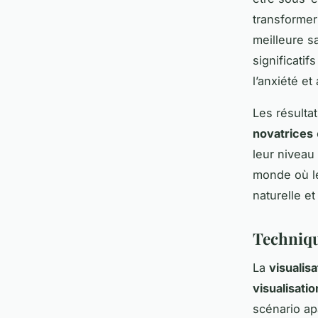
transformer 
meilleure s
significatif
l’anxiété et
Les résulta
novatrices
leur niveau
monde où le
naturelle et
Techniqu
La
visualis
visualisatio
scénario ap