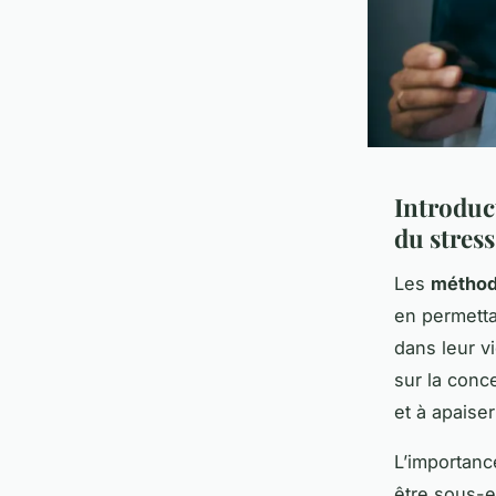
Introduc
du stress
Les
méthode
en permetta
dans leur v
sur la conce
et à apaise
L’importanc
être sous-