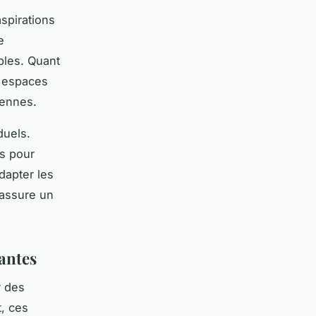
aspirations
e
bles. Quant
s espaces
iennes.
duels.
s pour
dapter les
 assure un
antes
r des
, ces