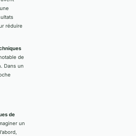
 une
ultats
r réduire
chniques
 notable de
n. Dans un
roche
ues de
imaginer un
’abord,