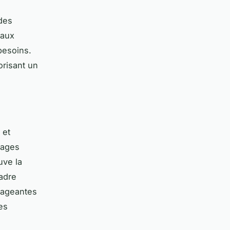
des
 aux
besoins.
orisant un
 et
images
uve la
cadre
gageantes
es