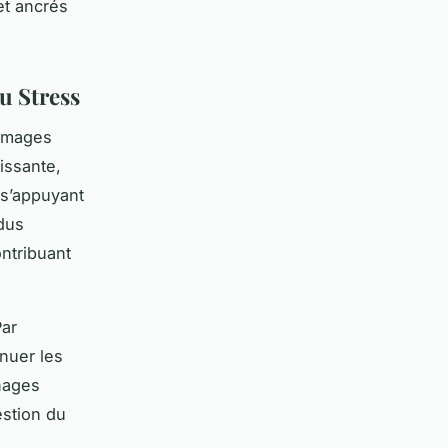
et ancrés
u Stress
 images
uissante,
 s’appuyant
idus
ntribuant
Par
nuer les
gnages
stion du