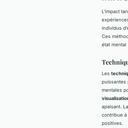
L’impact ta
expériences
individus d
Ces méthode
état mental 
Techniqu
Les
techniq
puissantes 
mentales pou
visualisati
apaisant. L
contribue à
positives.