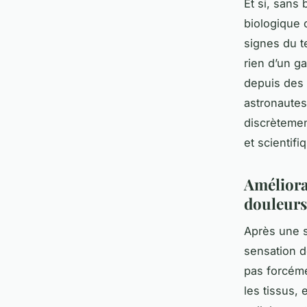
Et si, sans
biologique 
signes du 
rien d’un g
depuis des 
astronautes
discrètemen
et scientif
Améliora
douleurs
Après une s
sensation d
pas forcéme
les tissus, 