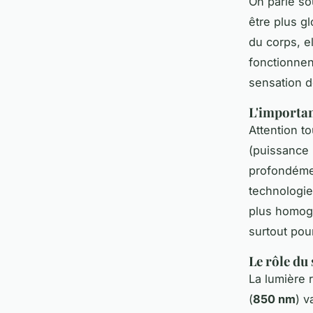
On parle so
être plus g
du corps, el
fonctionnent
sensation d
L'importan
Attention to
(puissance 
profondémen
technologi
plus homogè
surtout pou
Le rôle du
La lumière 
(
850 nm
) v