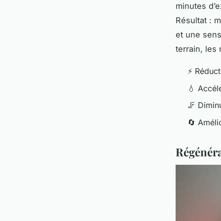
minutes d’ex
Résultat : 
et une sens
terrain, le
⚡ Réduct
💧 Accél
🦵 Dimin
🔄 Amélio
Régénéra