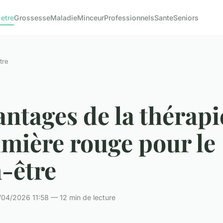
-etre
Grossesse
Maladie
Minceur
Professionnels
Sante
Seniors
tre
antages de la thérapi
umière rouge pour le
-être
/04/2026 11:58 — 12 min de lecture