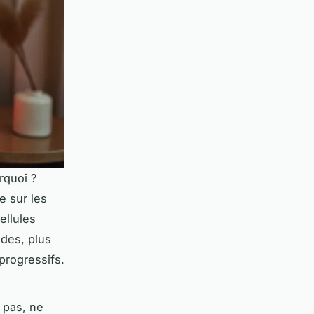
rquoi ?
e sur les
ellules
ides, plus
 progressifs.
 pas, ne