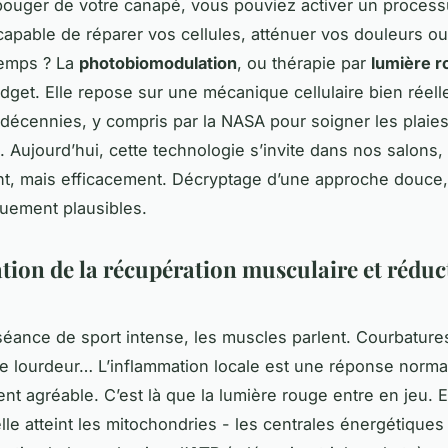
 bouger de votre canapé, vous pouviez activer un proces
capable de réparer vos cellules, atténuer vos douleurs ou 
temps ? La
photobiomodulation
, ou thérapie par
lumière r
adget. Elle repose sur une mécanique cellulaire bien réell
décennies, y compris par la NASA pour soigner les plaie
. Aujourd’hui, cette technologie s’invite dans nos salons,
t, mais efficacement. Décryptage d’une approche douce, 
iquement plausibles.
tion de la récupération musculaire et réduc
éance de sport intense, les muscles parlent. Courbatures
e lourdeur… L’inflammation locale est une réponse norma
nt agréable. C’est là que la lumière rouge entre en jeu. 
elle atteint les mitochondries - les centrales énergétiques