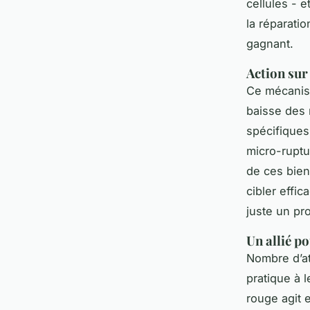
cellules - e
la réparati
gagnant.
Action sur
Ce mécanism
baisse des 
spécifiques
micro-ruptu
de ces bienf
cibler effi
juste un pr
Un allié po
Nombre d’at
pratique à 
rouge agit 