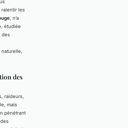
sus
ralentir les
ouge
, n’a
e, étudiée
s des
naturelle,
tion des
, raideurs,
le, mais
En pénétrant
 des