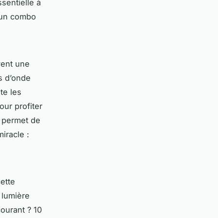
sentielle à
: un combo
vent une
s d’onde
te les
our profiter
permet de
iracle :
ette
 lumière
ourant ? 10