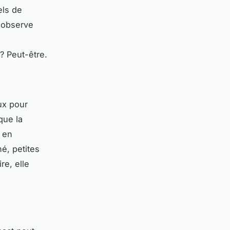
els de
n observe
? Peut-être.
ux pour
que la
 en
né, petites
re, elle