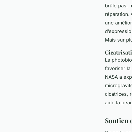
brûle pas, 
réparation.
une amélior
d’expressio
Mais sur pl
Cicatrisat
La photobio
favoriser l
NASA a expé
microgravité
cicatrices, 
aide la pea
Soutien d