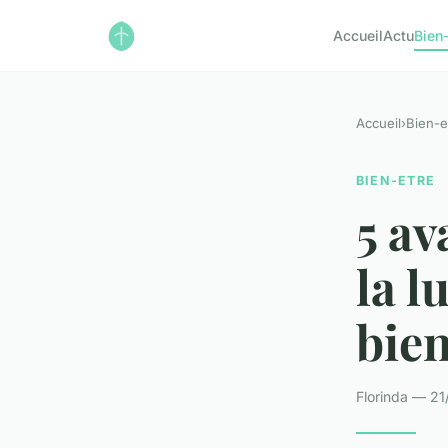
Accueil
Actu
Bien
Accueil
›
Bien-e
BIEN-ETRE
5 av
la l
bien
Florinda — 21