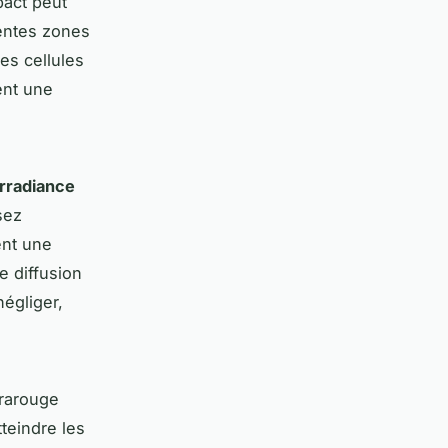
pact peut
rentes zones
les cellules
ent une
irradiance
sez
ent une
e diffusion
égliger,
frarouge
atteindre les