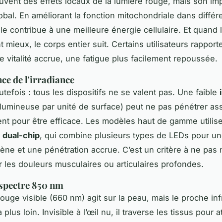
uvent des effets locaux de la lumière rouge, mais son im
lobal. En améliorant la fonction mitochondriale dans diffé
le contribue à une meilleure énergie cellulaire. Et quand 
 mieux, le corps entier suit. Certains utilisateurs rapport
e vitalité accrue, une fatigue plus facilement repoussée.
ce de l'irradiance
utefois : tous les dispositifs ne se valent pas. Une faible
lumineuse par unité de surface) peut ne pas pénétrer as
t pour être efficace. Les modèles haut de gamme utilis
e
dual-chip
, qui combine plusieurs types de LEDs pour un
ne et une pénétration accrue. C’est un critère à ne pas n
r les douleurs musculaires ou articulaires profondes.
 spectre 850 nm
rouge visible (660 nm) agit sur la peau, mais le proche in
a plus loin. Invisible à l’œil nu, il traverse les tissus pour 