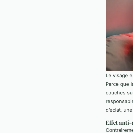
Le visage e
Parce que 
couches supe
responsable
d’éclat, une
Effet anti-
Contraireme